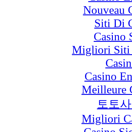
Nouveau C
Siti Di
Casino 
Migliori Sit
Casin
Casino En
Meilleure 
토토사
Migliori 
Casino S