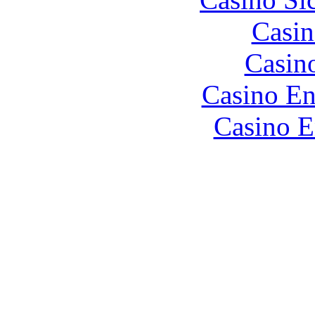
Casin
Casin
Casino En
Casino E